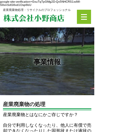
google-site-verification=GxuTqTpGMg2D-Qx5NHCRS1xdW-
S9xnSdG8xd1Osp6bU
産業廃棄物処理・リサイクルのプロフェッショナル
事業情報
産業廃棄物の処理
産業廃棄物とはなにかご存じですか？
自分で利用しなくなったり、他人に有償で売
却できなくなったりした固形状または液状の