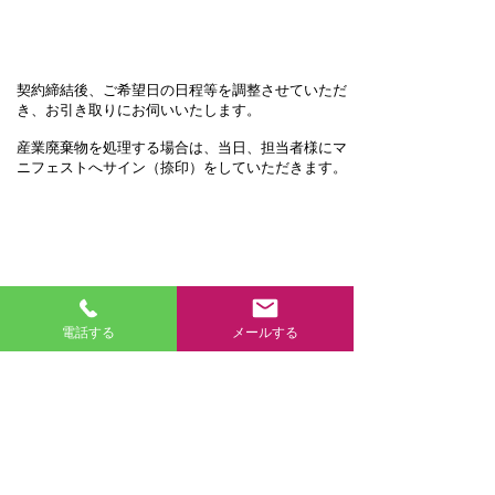
５．作業
契約締結後、ご希望日の日程等を調整させていただ
き、お引き取りにお伺いいたします。
産業廃棄物を処理する場合は、当日、担当者様にマ
ニフェストへサイン（捺印）をしていただきます。
６．作業・処理完了
作業完了の報告書提出、産業廃棄物の処理完了報告
となるE票の返却を適宜させていただきます。
電話する
メールする