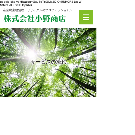
google-site-verification=GxuTqTpGMg2D-Qx5NHCRS1xdW-
S9xnSdG8xd1Osp6bU
産業廃棄物処理・リサイクルのプロフェッショナル
サービスの流れ
お問い合わせからサービス（処理
完了）の流れをご紹介いたしま
す。